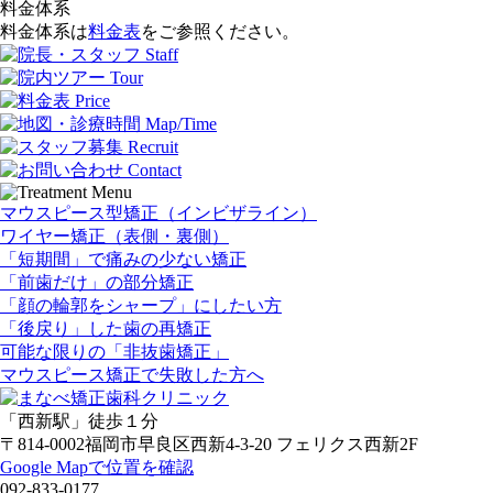
料金体系
料金体系は
料金表
をご参照ください。
マウスピース型矯正（インビザライン）
ワイヤー矯正（表側・裏側）
「短期間」で痛みの少ない矯正
「前歯だけ」の部分矯正
「顔の輪郭をシャープ」にしたい方
「後戻り」した歯の再矯正
可能な限りの「非抜歯矯正」
マウスピース矯正で失敗した方へ
「西新駅」徒歩１分
〒814-0002
福岡市早良区西新4-3-20 フェリクス西新2F
Google Mapで位置を確認
092-833-0177