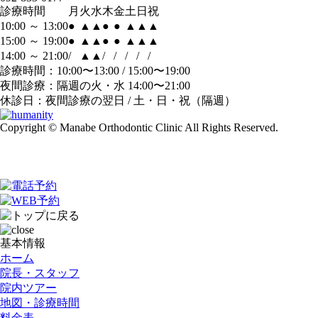
診療時間
月
火
水
木
金
土
日
祝
10:00 ～ 13:00
●
▲
▲
●
●
▲
▲
▲
15:00 ～ 19:00
●
▲
▲
●
●
▲
▲
▲
14:00 ～ 21:00
/
▲
▲
/
/
/
/
/
診療時間：10:00〜13:00 / 15:00〜19:00
夜間診療：隔週の火・水 14:00〜21:00
休診日：夜間診療の翌日 / 土・日・祝（隔週）
Copyright © Manabe Orthodontic Clinic All Rights Reserved.
基本情報
ホーム
院長・スタッフ
院内ツアー
地図・診療時間
料金表