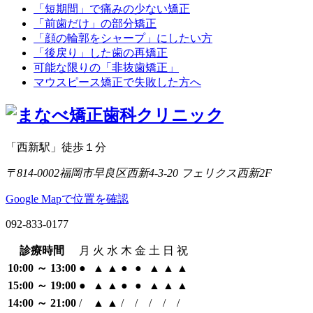
「短期間」で痛みの少ない矯正
「前歯だけ」の部分矯正
「顔の輪郭をシャープ」にしたい方
「後戻り」した歯の再矯正
可能な限りの「非抜歯矯正」
マウスピース矯正で失敗した方へ
「西新駅」徒歩１分
〒814-0002
福岡市早良区西新4-3-20 フェリクス西新2F
Google Mapで位置を確認
092-833-0177
診療時間
月
火
水
木
金
土
日
祝
10:00 ～ 13:00
●
▲
▲
●
●
▲
▲
▲
15:00 ～ 19:00
●
▲
▲
●
●
▲
▲
▲
14:00 ～ 21:00
/
▲
▲
/
/
/
/
/